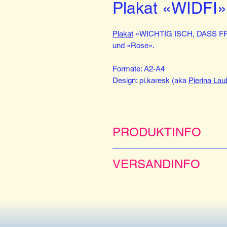
Plakat «WIDFI»
Plakat
«WICHTIG ISCH, DASS FRITI
und «Rose».
Formate: A2-A4
Design: pi.karesk (aka
Pierina Lau
PRODUKTINFO
Prints bis A3 produzieren wir selb
VERSANDINFO
einem externen Partner. Falls ein P
Lieferzeit um bis zu 5 zusätzliche
Wir liefern alle unsere Produkte in
Verständnis!
Die Versandkosten werden beim Be
Kaufvertrags.