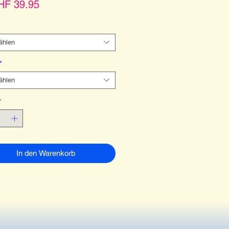
Sale-
HF 39.95
Preis
ählen
*
ählen
*
In den Warenkorb